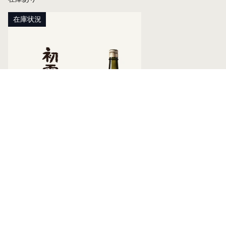
在庫状況
『初雪盃 50％純米大吟醸』【愛媛の
地酒】※限定品※
¥2,500
- ¥2,730