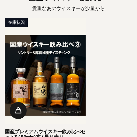
貴重なあのウイスキーが少量から
在庫状況
国産プレミアムウイスキー飲み比べセ
ット3 / 50ml×4本 / 量り売り