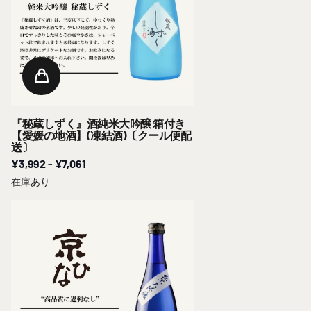
『秘蔵しずく』酒純米大吟醸 箱付き
【愛媛の地酒】(凍結酒)〔クール便配
送〕
¥3,992
- ¥7,061
在庫あり